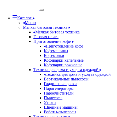
Каталог
Меню
Мелкая бытовая техника
Мелкая бытовая техника
Газовая плита
Приготовление кофе
Приготовление кофе
Кофемашины
Кофемолки
Кофеварки капельные
Кофеварки рожковые
Техника для дома и уход за одеждой
Техника для дома и уход за одеждой
Вертикальные пылесосы
Гладильные доски
Парогенераторы
Пароочистители
Пылесосы
Утюги
Швейные машины
Роботы-пылесосы
Техника для кухни